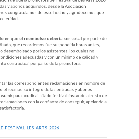
adas y abonos adquiridos, desde la Asociación
nos congratulamos de este hecho y agradecemos que
celeridad.
 en que el reembolso debería ser total
por parte de
l sábado, que recordemos fue suspendida horas antes,
o desembolsado por los asistentes, los cuales no
 condiciones adecuadas y con un mínimo de calidad y
nto contractual por parte de la promotora.
tar las correspondientes reclamaciones en nombre de
o el reembolso íntegro de las entradas y abonos
umir para acudir al citado festival, instando al resto de
reclamaciones con la confianza de conseguir, apelando a
satisfactoria.
E-FESTIVAL_LES_ARTS_2026